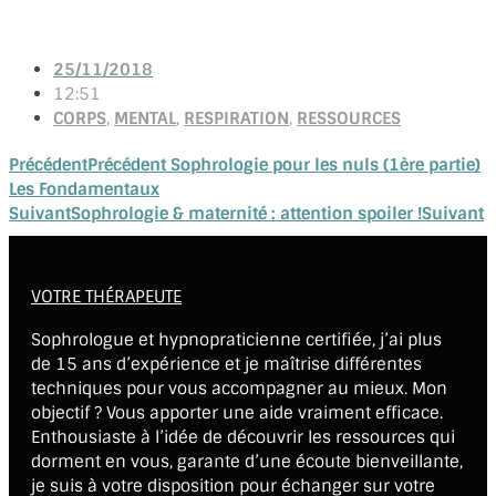
25/11/2018
12:51
CORPS
,
MENTAL
,
RESPIRATION
,
RESSOURCES
Précédent
Précédent
Sophrologie pour les nuls (1ère partie)
Les Fondamentaux
Suivant
Sophrologie & maternité : attention spoiler !
Suivant
VOTRE THÉRAPEUTE
Sophrologue et hypnopraticienne certifiée, j’ai plus
de 15 ans d’expérience et je maîtrise différentes
techniques pour vous accompagner au mieux. Mon
objectif ? Vous apporter une aide vraiment efficace.
Enthousiaste à l’idée de découvrir les ressources qui
dorment en vous, garante d’une écoute bienveillante,
je suis à votre disposition pour échanger sur votre